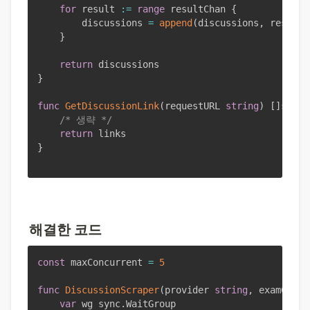
for
 result 
:=
range
 resultChan 
{
		discussions 
=
append
(
discussions
,
 result
.
}
return
}
func
GetDiscussionLink
(
requestURL 
string
)
[
]
strin
/* 생략 */
return
}
해결한 코드
const
 maxConcurrent 
=
5
func
DiscussionScraper
(
provider 
string
,
 examCode 
var
 wg sync
.
WaitGroup
