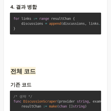
4. 결과 병합
for
 links 
:=
range
 resultChan 
{
    discussions 
=
append
(
discussions
,
 links
...
)
}
전체 코드
기존 코드
/* 생략 */
func
DiscussionScraper
(
provider 
string
,
 examCode 
	resultChan 
:=
make
(
chan
[
]
string
)