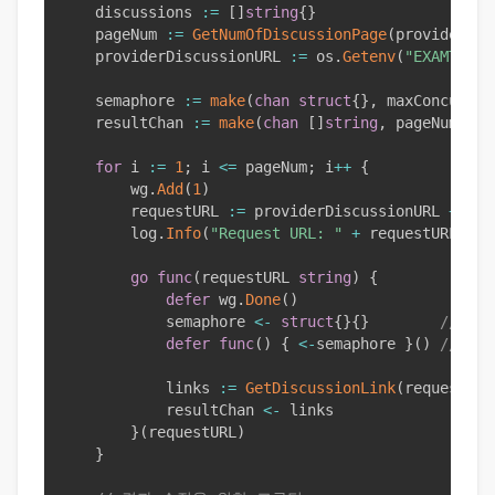
	discussions 
:=
[
]
string
{
}
	pageNum 
:=
GetNumOfDiscussionPage
(
provider
)
	providerDiscussionURL 
:=
 os
.
Getenv
(
"EXAMTOPIC
	semaphore 
:=
make
(
chan
struct
{
}
,
 maxConcurren
	resultChan 
:=
make
(
chan
[
]
string
,
 pageNum
)
for
 i 
:=
1
;
 i 
<=
 pageNum
;
 i
++
{
		wg
.
Add
(
1
)
		requestURL 
:=
 providerDiscussionURL 
+
 str
		log
.
Info
(
"Request URL: "
+
 requestURL
)
go
func
(
requestURL 
string
)
{
defer
 wg
.
Done
(
)
			semaphore 
<-
struct
{
}
{
}
// 세
defer
func
(
)
{
<-
semaphore 
}
(
)
// 세
			links 
:=
GetDiscussionLink
(
requestURL
			resultChan 
<-
 links

}
(
requestURL
)
}