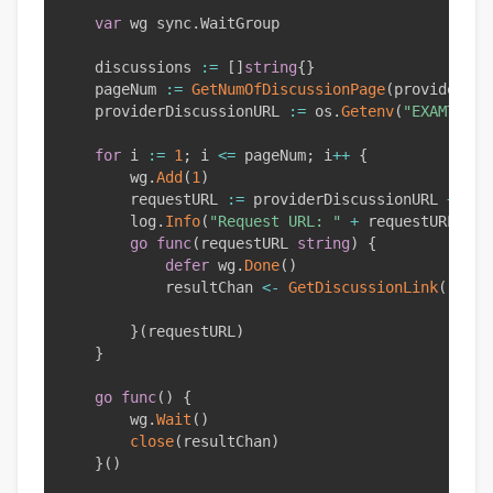
var
 wg sync
.
WaitGroup

	discussions 
:=
[
]
string
{
}
	pageNum 
:=
GetNumOfDiscussionPage
(
provider
)
	providerDiscussionURL 
:=
 os
.
Getenv
(
"EXAMTOPIC
for
 i 
:=
1
;
 i 
<=
 pageNum
;
 i
++
{
		wg
.
Add
(
1
)
		requestURL 
:=
 providerDiscussionURL 
+
 str
		log
.
Info
(
"Request URL: "
+
 requestURL
)
go
func
(
requestURL 
string
)
{
defer
 wg
.
Done
(
)
			resultChan 
<-
GetDiscussionLink
(
reque
}
(
requestURL
)
}
go
func
(
)
{
		wg
.
Wait
(
)
close
(
resultChan
)
}
(
)