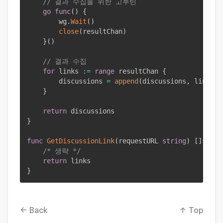
// 결과 수집을 위한 고루틴
go
func
(
)
{
		wg
.
Wait
(
)
close
(
resultChan
)
}
(
)
// 결과 수집
for
 links 
:=
range
 resultChan 
{
		discussions 
=
append
(
discussions
,
 links
..
}
return
}
func
GetDiscussionLink
(
requestURL 
string
)
[
]
strin
/* 생략 */
return
}
← Back
↑ Top