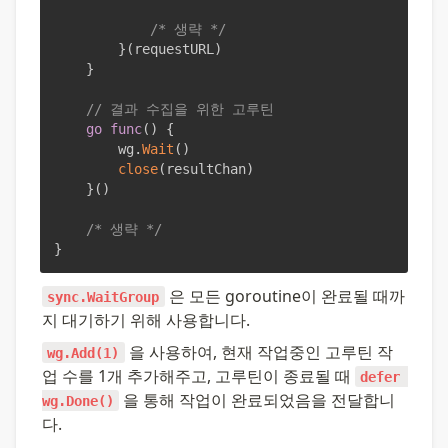
/* 생략 */
}
(
requestURL
)
}
// 결과 수집을 위한 고루틴
go
func
(
)
{
		wg
.
Wait
(
)
close
(
resultChan
)
}
(
)
/* 생략 */
}
 은 모든 goroutine이 완료될 때까
sync.WaitGroup
지 대기하기 위해 사용합니다.
 을 사용하여, 현재 작업중인 고루틴 작
wg.Add(1)
업 수를 1개 추가해주고, 고루틴이 종료될 때 
defer 
 을 통해 작업이 완료되었음을 전달합니
wg.Done()
다.