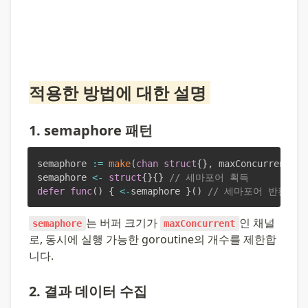
적용한 방법에 대한 설명 
1. semaphore 패턴
semaphore 
:=
make
(
chan
struct
{
}
,
 maxConcurrent
)
semaphore 
<-
struct
{
}
{
}
// 세마포어 획득
defer
func
(
)
{
<-
semaphore 
}
(
)
// 세마포어 반환
는 버퍼 크기가 
인 채널
semaphore
maxConcurrent
로, 동시에 실행 가능한 goroutine의 개수를 제한합
니다.
2. 결과 데이터 수집