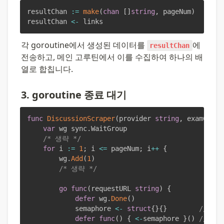
resultChan 
:=
make
(
chan
[
]
string
,
 pageNum
)
resultChan 
<-
 links
각 goroutine에서 생성된 데이터를 
에 
resultChan
전송하고, 메인 고루틴에서 이를 수집하여 하나의 배
열로 합칩니다.
3. goroutine 종료 대기
func
DiscussionScraper
(
provider 
string
,
 examCode 
var
 wg sync
.
WaitGroup

/* 생략 */
for
 i 
:=
1
;
 i 
<=
 pageNum
;
 i
++
{
		wg
.
Add
(
1
)
/* 생략 */
go
func
(
requestURL 
string
)
{
defer
 wg
.
Done
(
)
			semaphore 
<-
struct
{
}
{
}
// 세
defer
func
(
)
{
<-
semaphore 
}
(
)
// 세